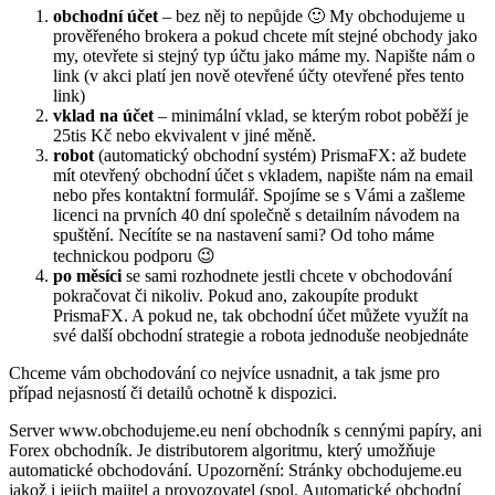
obchodní účet
– bez něj to nepůjde 🙂 My obchodujeme u
prověřeného brokera a pokud chcete mít stejné obchody jako
my, otevřete si stejný typ účtu jako máme my. Napište nám o
link (v akci platí jen nově otevřené účty otevřené přes tento
link)
vklad na účet
– minimální vklad, se kterým robot poběží je
25tis Kč nebo ekvivalent v jiné měně.
robot
(automatický obchodní systém) PrismaFX: až budete
mít otevřený obchodní účet s vkladem, napište nám na email
nebo přes kontaktní formulář. Spojíme se s Vámi a zašleme
licenci na prvních 40 dní společně s detailním návodem na
spuštění. Necítíte se na nastavení sami? Od toho máme
technickou podporu 😉
po měsíci
se sami rozhodnete jestli chcete v obchodování
pokračovat či nikoliv. Pokud ano, zakoupíte produkt
PrismaFX. A pokud ne, tak obchodní účet můžete využít na
své další obchodní strategie a robota jednoduše neobjednáte
Chceme vám obchodování co nejvíce usnadnit, a tak jsme pro
případ nejasností či detailů ochotně k dispozici.
Server www.obchodujeme.eu není obchodník s cennými papíry, ani
Forex obchodník. Je distributorem algoritmu, který umožňuje
automatické obchodování. Upozornění: Stránky obchodujeme.eu
jakož i jejich majitel a provozovatel (spol. Automatické obchodní