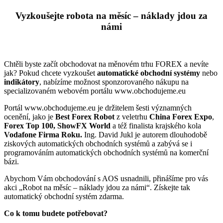
Vyzkoušejte robota na měsíc – náklady jdou za
námi
Chtěli byste začít obchodovat na měnovém trhu FOREX a nevíte
jak? Pokud chcete vyzkoušet
automatické obchodní systémy
nebo
indikátory
, nabízíme možnost sponzorovaného nákupu na
specializovaném webovém portálu www.obchodujeme.eu
Portál www.obchodujeme.eu je držitelem šesti významných
ocenění, jako je
Best Forex Robot
z veletrhu
China Forex Expo
,
Forex Top 100, ShowFX World
a též finalista krajského kola
Vodafone Firma Roku.
Ing. David Jukl je autorem dlouhodobě
ziskových automatických obchodních systémů a zabývá se i
programováním automatických obchodních systémů na komerční
bázi.
Abychom Vám obchodování s AOS usnadnili, přinášíme pro vás
akci „Robot na měsíc – náklady jdou za námi“. Získejte tak
automatický obchodní systém zdarma.
Co k tomu budete potřebovat?