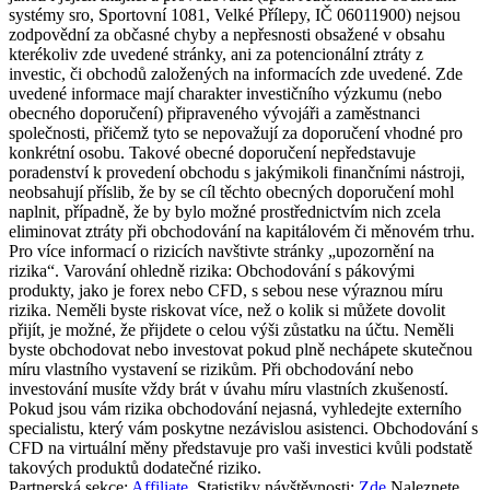
systémy sro, Sportovní 1081, Velké Přílepy, IČ 06011900) nejsou
zodpovědní za občasné chyby a nepřesnosti obsažené v obsahu
kterékoliv zde uvedené stránky, ani za potencionální ztráty z
investic, či obchodů založených na informacích zde uvedené. Zde
uvedené informace mají charakter investičního výzkumu (nebo
obecného doporučení) připraveného vývojáři a zaměstnanci
společnosti, přičemž tyto se nepovažují za doporučení vhodné pro
konkrétní osobu. Takové obecné doporučení nepředstavuje
poradenství k provedení obchodu s jakýmikoli finančními nástroji,
neobsahují příslib, že by se cíl těchto obecných doporučení mohl
naplnit, případně, že by bylo možné prostřednictvím nich zcela
eliminovat ztráty při obchodování na kapitálovém či měnovém trhu.
Pro více informací o rizicích navštivte stránky „upozornění na
rizika“. Varování ohledně rizika: Obchodování s pákovými
produkty, jako je forex nebo CFD, s sebou nese výraznou míru
rizika. Neměli byste riskovat více, než o kolik si můžete dovolit
přijít, je možné, že přijdete o celou výši zůstatku na účtu. Neměli
byste obchodovat nebo investovat pokud plně nechápete skutečnou
míru vlastního vystavení se rizikům. Při obchodování nebo
investování musíte vždy brát v úvahu míru vlastních zkušeností.
Pokud jsou vám rizika obchodování nejasná, vyhledejte externího
specialistu, který vám poskytne nezávislou asistenci. Obchodování s
CFD na virtuální měny představuje pro vaši investici kvůli podstatě
takových produktů dodatečné riziko.
Partnerská sekce:
Affiliate
. Statistiky návštěvnosti:
Zde
Naleznete